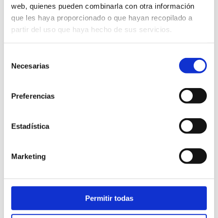
web, quienes pueden combinarla con otra información
que les haya proporcionado o que hayan recopilado a
partir del uso que haya hecho de sus servicios.
Selección
Necesarias
de
consentimiento
Preferencias
Nuestros servicios
Estadística
Investigaciones privadas
en Madrid
Marketing
Cambios en pensión compensatoria | Detectives
Revisi
Larry
Larry
Llevamos a cabo investigaciones para realizar
Nuestr
Permitir todas
cambios en la pensión compensatoria en Madrid
revisi