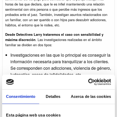
horas de las que declara, que le es infiel manteniendo una relación
sentimental con otra persona o que percibe más ingresos que los
probados ante el juez. También, investigan asuntos relacionados con
un familiar, con un ser querido o con hijos para descubrir adicciones,
hábitos, el entorno que le rodea, etc.
Desde Detectives Larry trataremos el caso con sensibilidad y
. Las investigaciones realizadas en el ámbito
máxima discreción
familiar se dividen en dos tipos:
Investigaciones en las que lo principal es conseguir la
información necesaria para tranquilizar a los clientes.
Se corresponden con adicciones, violencia de género,
ludopatías, casos de infidelidades, etc.
Investigaciones en las que lo más importante es
conseguir pruebas certeras para aportarlas ante los
tribunales. Se corresponden con casos de custodia de
Consentimiento
Detalles
Acerca de las cookies
hijos, régimen de visitas, cambios en convenios de
divorcios, revisión de pensión compensatoria, etc.
Esta página web usa cookies