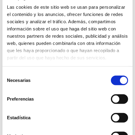
En Detectives Larry conseguimos la información necesaria para que los
clientes queden satisfechos con nuestro trabajo de investigación.
Si
Las cookies de este sitio web se usan para personalizar
está buscando una agencia de detectives en Madrid para resolver
el contenido y los anuncios, ofrecer funciones de redes
conflictos generados en el ámbito familiar, contáctenos.
sociales y analizar el tráfico. Además, compartimos
información sobre el uso que haga del sitio web con
nuestros partners de redes sociales, publicidad y análisis
web, quienes pueden combinarla con otra información
que les haya proporcionado o que hayan recopilado a
partir del uso que haya hecho de sus servicios.
Selección
Necesarias
de
consentimiento
Preferencias
Estadística